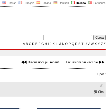
English
Français
Español
Deutsch
Italiano
Português
A
B
C
D
E
F
G
H
I
J
K
L
M
N
O
P
Q
R
S
T
U
V
W
X
Y
Z
#
Discussioni più recenti
Discussioni più vecchie
1 post
#1
Cita