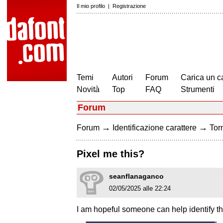
Il mio profilo
|
Registrazione
Temi
Autori
Forum
Carica un c
Novità
Top
FAQ
Strumenti
Forum
→
→
Forum
Identificazione carattere
Torn
Pixel me this?
seanflanaganco
02/05/2025 alle 22:24
I am hopeful someone can help identify thi