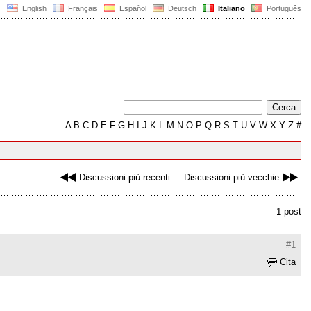
English
Français
Español
Deutsch
Italiano
Português
A
B
C
D
E
F
G
H
I
J
K
L
M
N
O
P
Q
R
S
T
U
V
W
X
Y
Z
#
Discussioni più recenti
Discussioni più vecchie
1 post
#1
Cita