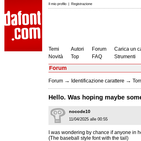
Il mio profilo
|
Registrazione
Temi
Autori
Forum
Carica un c
Novità
Top
FAQ
Strumenti
Forum
→
→
Forum
Identificazione carattere
Torn
Hello. Was hoping maybe someo
nocode10
11/04/2025 alle 00:55
I was wondering by chance if anyone in he
(The baseball style font with the tail)