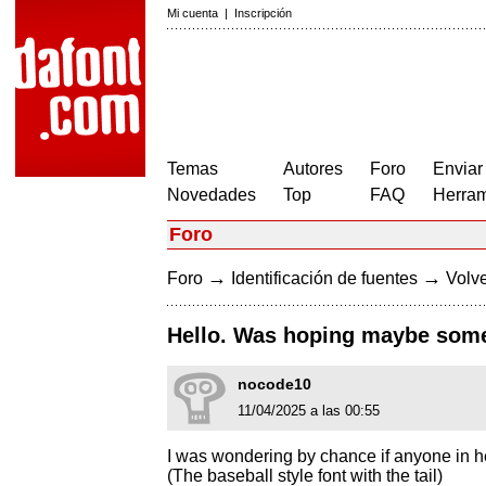
Mi cuenta
|
Inscripción
Temas
Autores
Foro
Enviar
Novedades
Top
FAQ
Herram
Foro
→
→
Foro
Identificación de fuentes
Volve
Hello. Was hoping maybe someo
nocode10
11/04/2025 a las 00:55
I was wondering by chance if anyone in he
(The baseball style font with the tail)