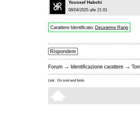
Youssef Habchi
08/04/2025 alle 21:01
Carattere Identificato:
Deuxieme Rang
Rispondere
→
→
Forum
Identificazione carattere
Torn
Link:
On snot and fonts