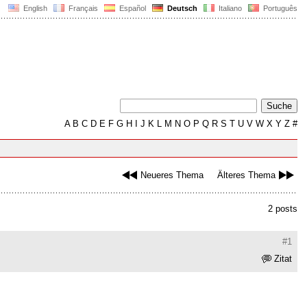
English
Français
Español
Deutsch
Italiano
Português
A
B
C
D
E
F
G
H
I
J
K
L
M
N
O
P
Q
R
S
T
U
V
W
X
Y
Z
#
Neueres Thema
Älteres Thema
2 posts
#1
Zitat