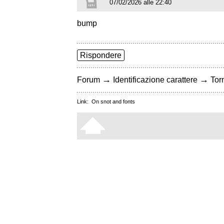
07/02/2026 alle 22:40
bump
Rispondere
→
→
Forum
Identificazione carattere
Torn
Link:
On snot and fonts