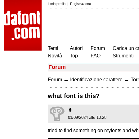
Il mio profilo
|
Registrazione
Temi
Autori
Forum
Carica un c
Novità
Top
FAQ
Strumenti
Forum
→
→
Forum
Identificazione carattere
Torn
what font is this?
🧍
01/09/2024 alle 10:28
tried to find something on myfonts and wha