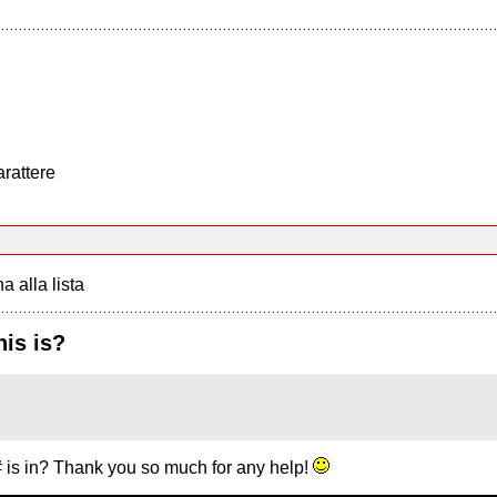
arattere
a alla lista
is is?
 is in? Thank you so much for any help!