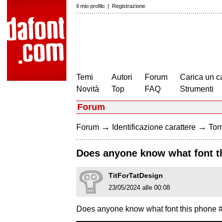
Il mio profilo
|
Registrazione
Temi
Autori
Forum
Carica un c
Novità
Top
FAQ
Strumenti
Forum
→
→
Forum
Identificazione carattere
Torn
Does anyone know what font th
TitForTatDesign
23/05/2024 alle 00:08
Does anyone know what font this phone #