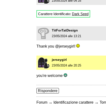
23/05/2024 alle 04:16
Carattere Identificato:
Dark Seed
TitForTatDesign
23/05/2024 alle 13:21
Thank you @jerseygirl!
jerseygirl
23/05/2024 alle 20:25
you're welcome
Rispondere
→
→
Forum
Identificazione carattere
Torn