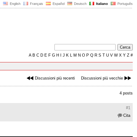
English
Français
Español
Deutsch
Italiano
Português
A
B
C
D
E
F
G
H
I
J
K
L
M
N
O
P
Q
R
S
T
U
V
W
X
Y
Z
#
Discussioni più recenti
Discussioni più vecchie
4 posts
#1
Cita