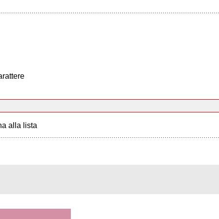
arattere
a alla lista