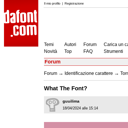
Il mio profilo
|
Registrazione
Temi
Autori
Forum
Carica un c
Novità
Top
FAQ
Strumenti
Forum
→
→
Forum
Identificazione carattere
Torn
What The Font?
guuilima
18/04/2024 alle 15:14