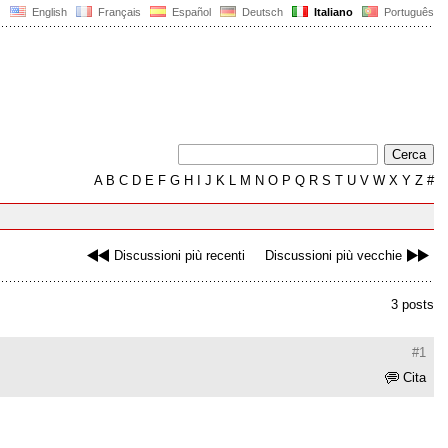
English
Français
Español
Deutsch
Italiano
Português
A
B
C
D
E
F
G
H
I
J
K
L
M
N
O
P
Q
R
S
T
U
V
W
X
Y
Z
#
Discussioni più recenti
Discussioni più vecchie
3 posts
#1
Cita