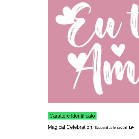
Carattere Identificato
Magical Celebration
Suggeriti da
jerseygirl