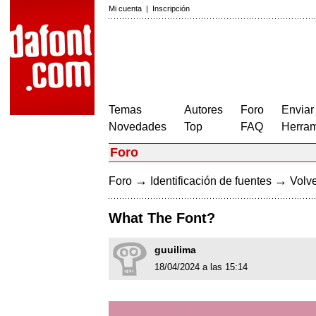
Mi cuenta
|
Inscripción
Temas
Autores
Foro
Enviar
Novedades
Top
FAQ
Herram
Foro
→
→
Foro
Identificación de fuentes
Volve
What The Font?
guuilima
18/04/2024 a las 15:14