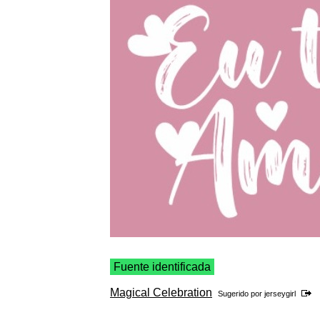
Fuente identificada
Magical Celebration
Sugerido por
jerseygirl