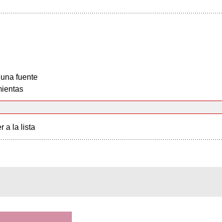
 una fuente
ientas
r a la lista