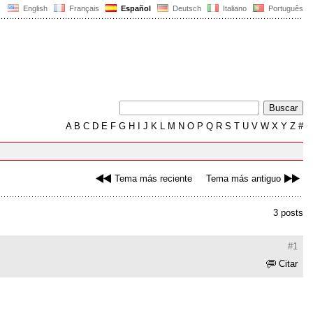
English
Français
Español
Deutsch
Italiano
Português
A
B
C
D
E
F
G
H
I
J
K
L
M
N
O
P
Q
R
S
T
U
V
W
X
Y
Z
#
Tema más reciente
Tema más antiguo
3 posts
#1
Citar