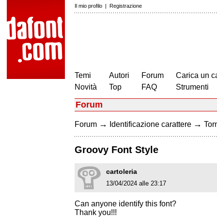
Il mio profilo
|
Registrazione
Temi
Autori
Forum
Carica un c
Novità
Top
FAQ
Strumenti
Forum
→
→
Forum
Identificazione carattere
Torn
Groovy Font Style
cartoleria
13/04/2024 alle 23:17
Can anyone identify this font?
Thank you!!!