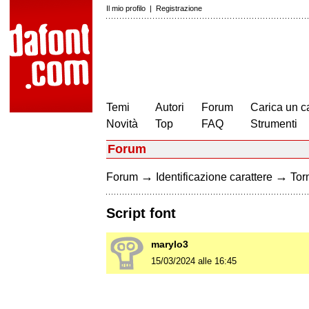
Il mio profilo
|
Registrazione
Temi
Autori
Forum
Carica un c
Novità
Top
FAQ
Strumenti
Forum
→
→
Forum
Identificazione carattere
Torn
Script font
marylo3
15/03/2024 alle 16:45