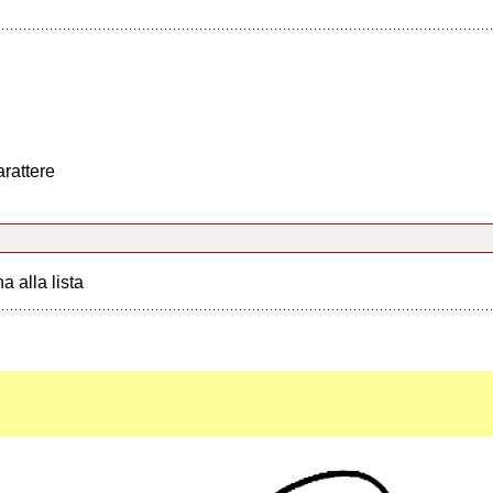
arattere
a alla lista