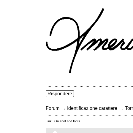
Rispondere
→
→
Forum
Identificazione carattere
Torn
Link:
On snot and fonts