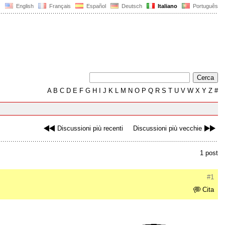
English
Français
Español
Deutsch
Italiano
Português
A
B
C
D
E
F
G
H
I
J
K
L
M
N
O
P
Q
R
S
T
U
V
W
X
Y
Z
#
Discussioni più recenti
Discussioni più vecchie
1 post
#1
Cita