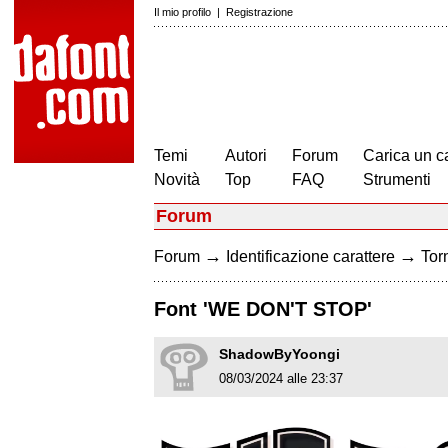
Il mio profilo
|
Registrazione
Temi
Autori
Forum
Carica un c
Novità
Top
FAQ
Strumenti
Forum
→
→
Forum
Identificazione carattere
Torn
Font 'WE DON'T STOP'
ShadowByYoongi
08/03/2024 alle 23:37