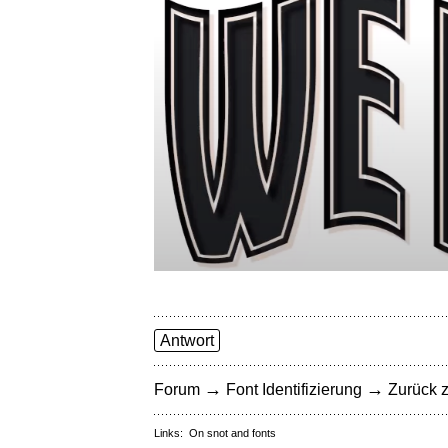
Antwort
→
→
Forum
Font Identifizierung
Zurück z
Links:
On snot and fonts