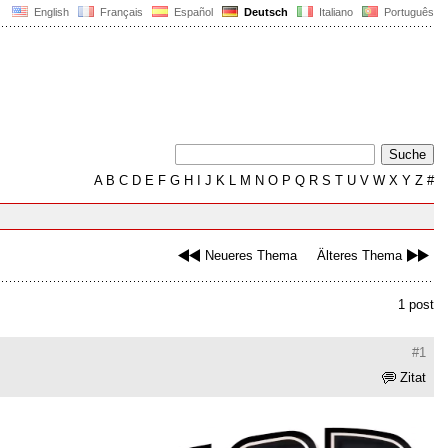
English
Français
Español
Deutsch
Italiano
Português
A
B
C
D
E
F
G
H
I
J
K
L
M
N
O
P
Q
R
S
T
U
V
W
X
Y
Z
#
Neueres Thema
Älteres Thema
1 post
#1
Zitat