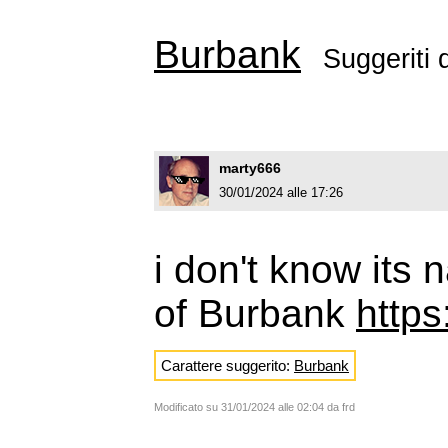
Burbank
Suggeriti
marty666
30/01/2024 alle 17:26
i don't know its n
of Burbank
https
Carattere suggerito:
Burbank
Modificato su 31/01/2024 alle 02:04 da frd