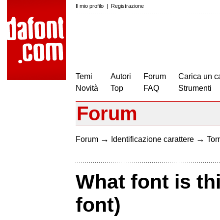
Il mio profilo
|
Registrazione
Temi
Autori
Forum
Carica un c
Novità
Top
FAQ
Strumenti
Forum
→
→
Forum
Identificazione carattere
Torn
What font is th
font)