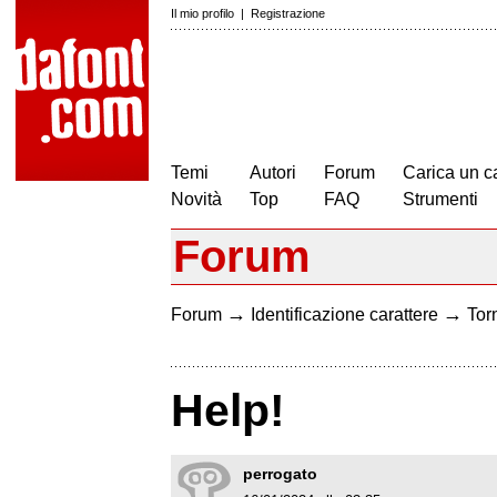
Il mio profilo
|
Registrazione
Temi
Autori
Forum
Carica un c
Novità
Top
FAQ
Strumenti
Forum
→
→
Forum
Identificazione carattere
Torn
Help!
perrogato