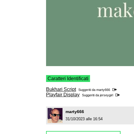
Caratteri Identificati
Bukhari Script
Suggeriti da
marty666
Playfair Display
Suggeriti da
jerseygirl
marty666
31/10/2023 alle 16:54