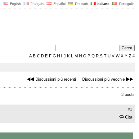
English
Français
Español
Deutsch
Italiano
Português
A
B
C
D
E
F
G
H
I
J
K
L
M
N
O
P
Q
R
S
T
U
V
W
X
Y
Z
#
Discussioni più recenti
Discussioni più vecchie
3 posts
#1
Cita