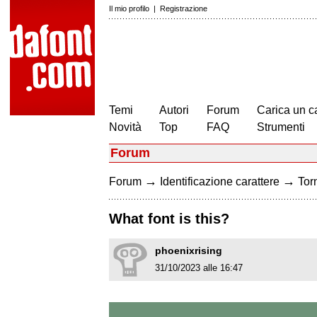
Il mio profilo
|
Registrazione
Temi
Autori
Forum
Carica un c
Novità
Top
FAQ
Strumenti
Forum
→
→
Forum
Identificazione carattere
Torn
What font is this?
phoenixrising
31/10/2023 alle 16:47