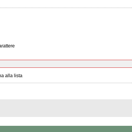
arattere
a alla lista