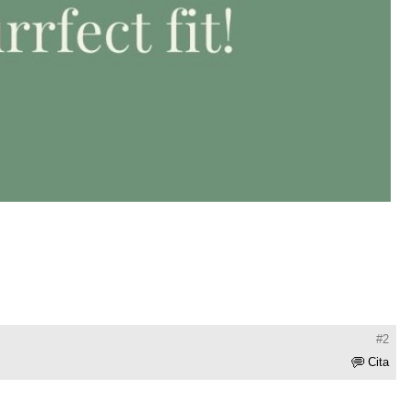
#2
Cita