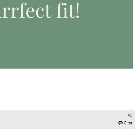
#2
Citer