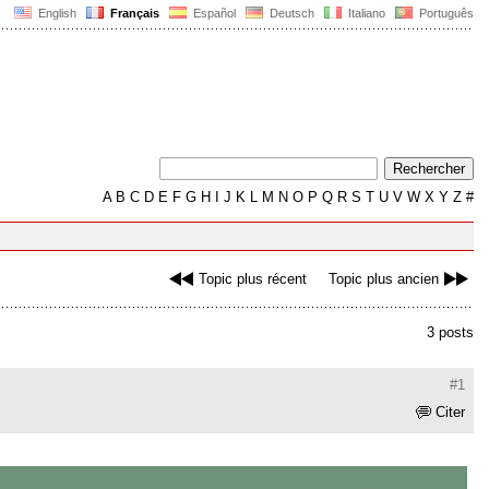
English
Français
Español
Deutsch
Italiano
Português
A
B
C
D
E
F
G
H
I
J
K
L
M
N
O
P
Q
R
S
T
U
V
W
X
Y
Z
#
Topic plus récent
Topic plus ancien
3 posts
#1
Citer