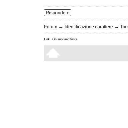
Rispondere
→
→
Forum
Identificazione carattere
Torn
Link:
On snot and fonts