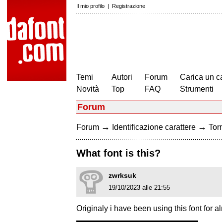
Il mio profilo
|
Registrazione
Temi
Autori
Forum
Carica un c
Novità
Top
FAQ
Strumenti
Forum
→
→
Forum
Identificazione carattere
Torn
What font is this?
zwrksuk
19/10/2023 alle 21:55
Originaly i have been using this font for a