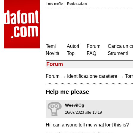
Il mio profilo
|
Registrazione
Temi
Autori
Forum
Carica un c
Novità
Top
FAQ
Strumenti
Forum
→
→
Forum
Identificazione carattere
Torn
Help me please
WeevilOg
16/07/2023 alle 13:19
Hi, can anyone tell me what font this is?