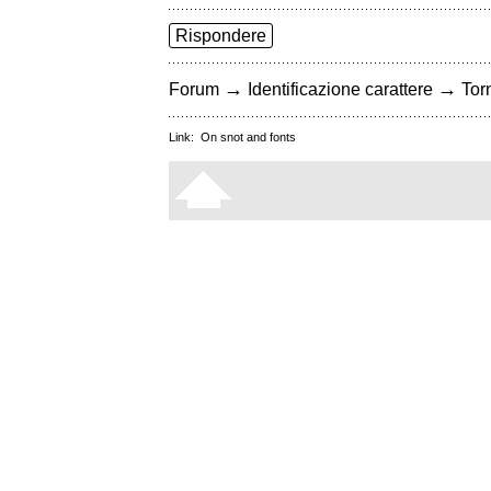
Rispondere
→
→
Forum
Identificazione carattere
Torn
Link:
On snot and fonts