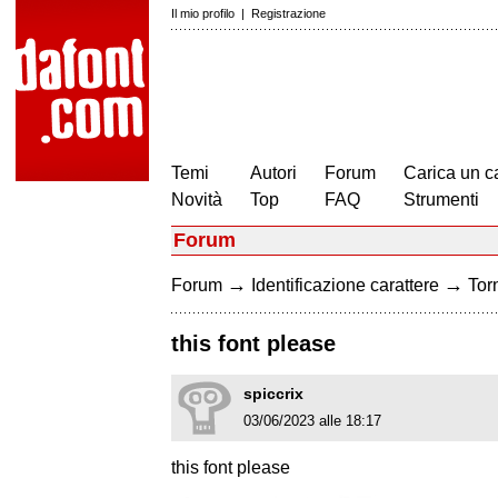
Il mio profilo
|
Registrazione
Temi
Autori
Forum
Carica un c
Novità
Top
FAQ
Strumenti
Forum
→
→
Forum
Identificazione carattere
Torn
this font please
spiccrix
03/06/2023 alle 18:17
this font please