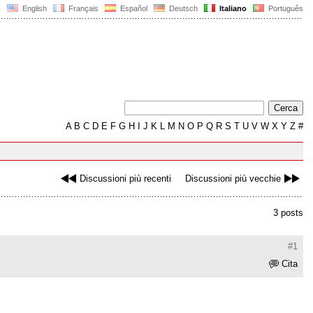
English
Français
Español
Deutsch
Italiano
Português
A
B
C
D
E
F
G
H
I
J
K
L
M
N
O
P
Q
R
S
T
U
V
W
X
Y
Z
#
Discussioni più recenti
Discussioni più vecchie
3 posts
#1
Cita