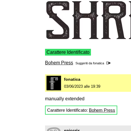
Carattere Identificato
Bohem Press
Suggeriti da
fonatica
fonatica
03/06/2023 alle 19:39
manually extended
Carattere Identificato:
Bohem Press
spiccrix