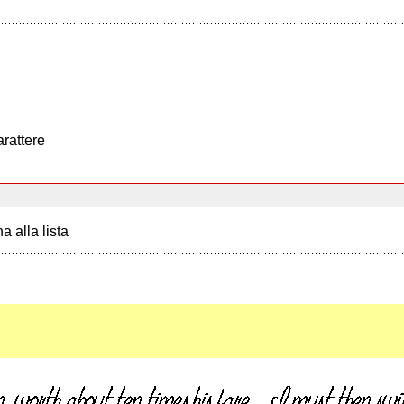
arattere
a alla lista