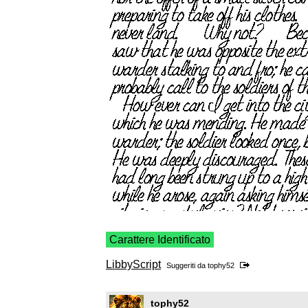
Carattere Identificato
LibbyScript
Suggeriti da
tophy52
tophy52