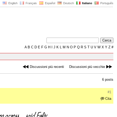
English
Français
Español
Deutsch
Italiano
Português
A
B
C
D
E
F
G
H
I
J
K
L
M
N
O
P
Q
R
S
T
U
V
W
X
Y
Z
#
Discussioni più recenti
Discussioni più vecchie
6 posts
#1
Cita