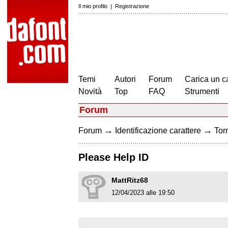
Il mio profilo
|
Registrazione
Temi
Autori
Forum
Carica un c
Novità
Top
FAQ
Strumenti
Forum
→
→
Forum
Identificazione carattere
Torn
Please Help ID
MattRitz68
12/04/2023 alle 19:50