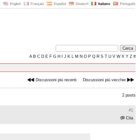
English
Français
Español
Deutsch
Italiano
Português
A
B
C
D
E
F
G
H
I
J
K
L
M
N
O
P
Q
R
S
T
U
V
W
X
Y
Z
#
Discussioni più recenti
Discussioni più vecchie
2 posts
#1
Cita