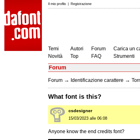
Il mio profilo
|
Registrazione
Temi
Autori
Forum
Carica un c
Novità
Top
FAQ
Strumenti
Forum
→
→
Forum
Identificazione carattere
Torn
What font is this?
csdesigner
15/03/2023 alle 06:08
Anyone know the end credits font?