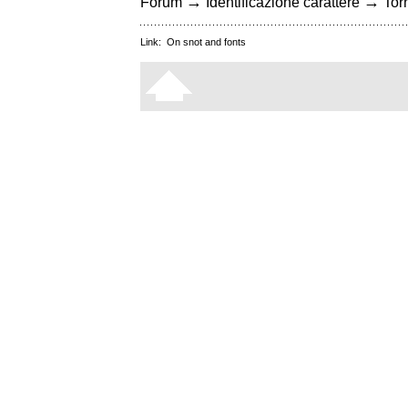
→
→
Forum
Identificazione carattere
Torn
Link:
On snot and fonts