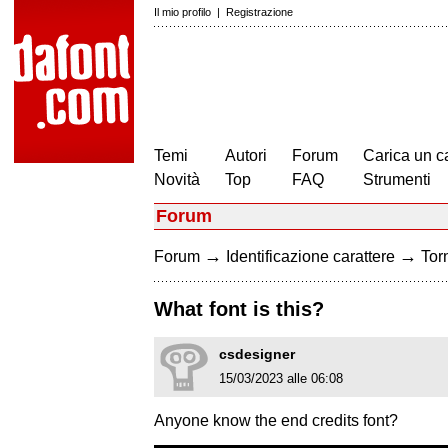
Il mio profilo
|
Registrazione
Temi
Autori
Forum
Carica un c
Novità
Top
FAQ
Strumenti
Forum
→
→
Forum
Identificazione carattere
Torn
What font is this?
csdesigner
15/03/2023 alle 06:08
Anyone know the end credits font?