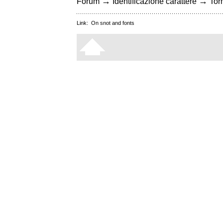
→
→
Forum
Identificazione carattere
Torn
Link:
On snot and fonts