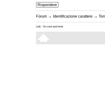
Rispondere
→
→
Forum
Identificazione carattere
Torn
Link:
On snot and fonts