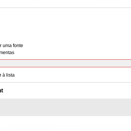
r uma fonte
mentas
r à lista
nt