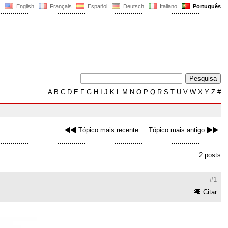
English
Français
Español
Deutsch
Italiano
Português
A
B
C
D
E
F
G
H
I
J
K
L
M
N
O
P
Q
R
S
T
U
V
W
X
Y
Z
#
Tópico mais recente
Tópico mais antigo
2 posts
#1
Citar