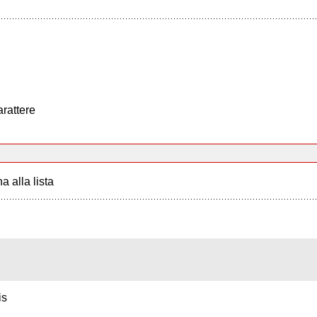
arattere
a alla lista
is