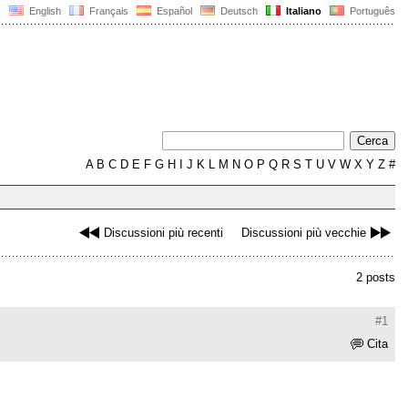
English
Français
Español
Deutsch
Italiano
Português
A
B
C
D
E
F
G
H
I
J
K
L
M
N
O
P
Q
R
S
T
U
V
W
X
Y
Z
#
Discussioni più recenti
Discussioni più vecchie
2 posts
#1
Cita