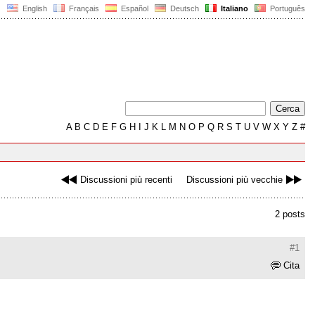
English
Français
Español
Deutsch
Italiano
Português
A
B
C
D
E
F
G
H
I
J
K
L
M
N
O
P
Q
R
S
T
U
V
W
X
Y
Z
#
Discussioni più recenti
Discussioni più vecchie
2 posts
#1
Cita