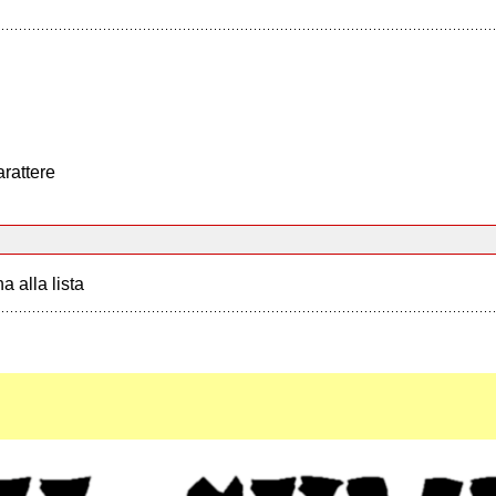
arattere
a alla lista