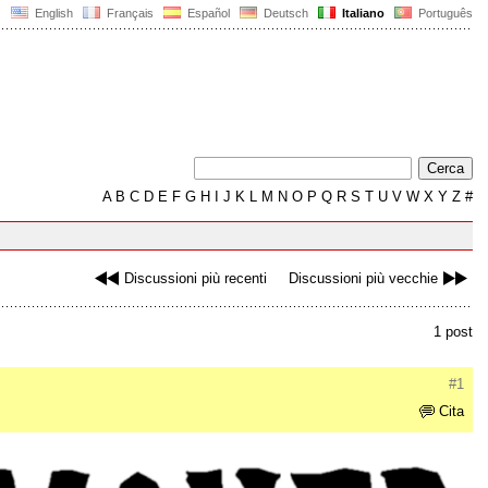
English
Français
Español
Deutsch
Italiano
Português
A
B
C
D
E
F
G
H
I
J
K
L
M
N
O
P
Q
R
S
T
U
V
W
X
Y
Z
#
Discussioni più recenti
Discussioni più vecchie
1 post
#1
Cita