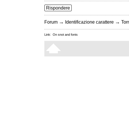
Rispondere
→
→
Forum
Identificazione carattere
Torn
Link:
On snot and fonts