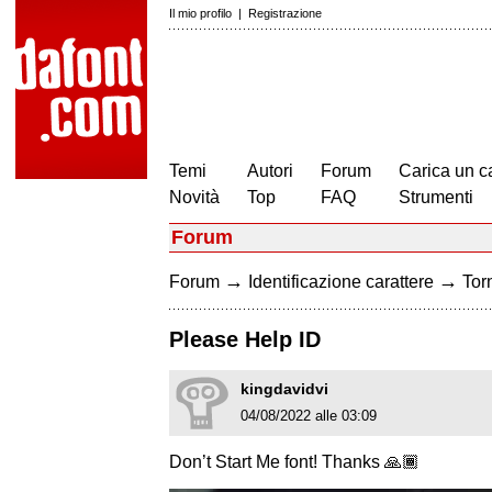
Il mio profilo
|
Registrazione
Temi
Autori
Forum
Carica un c
Novità
Top
FAQ
Strumenti
Forum
→
→
Forum
Identificazione carattere
Torn
Please Help ID
kingdavidvi
04/08/2022 alle 03:09
Don’t Start Me font! Thanks 🙏🏾