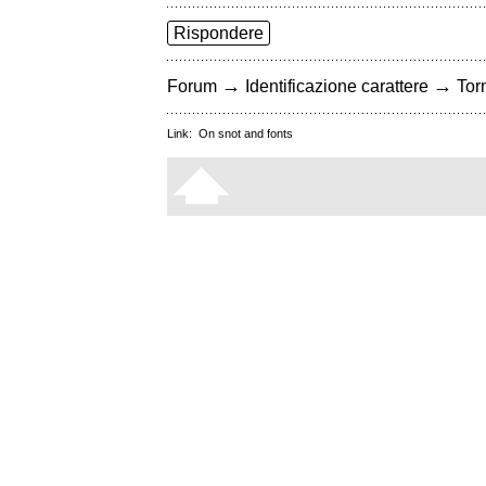
Rispondere
→
→
Forum
Identificazione carattere
Torn
Link:
On snot and fonts