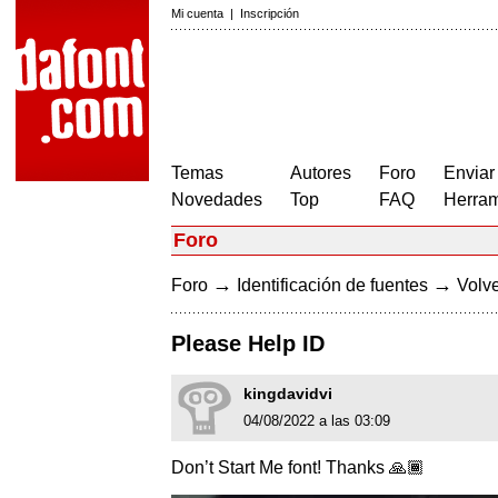
Mi cuenta
|
Inscripción
Temas
Autores
Foro
Enviar
Novedades
Top
FAQ
Herram
Foro
→
→
Foro
Identificación de fuentes
Volve
Please Help ID
kingdavidvi
04/08/2022 a las 03:09
Don’t Start Me font! Thanks 🙏🏾