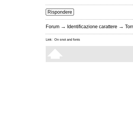
Rispondere
→
→
Forum
Identificazione carattere
Torn
Link:
On snot and fonts