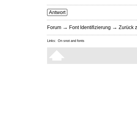
Antwort
→
→
Forum
Font Identifizierung
Zurück z
Links:
On snot and fonts