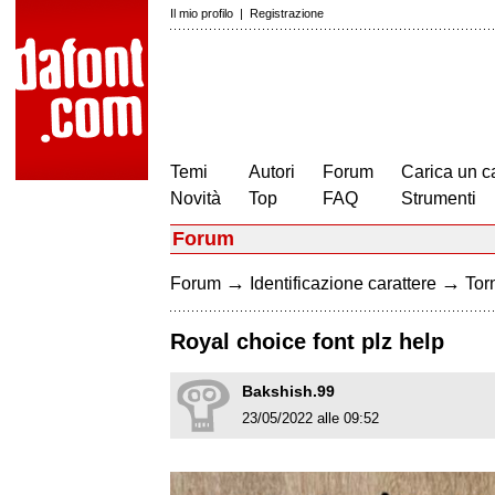
Il mio profilo
|
Registrazione
Temi
Autori
Forum
Carica un c
Novità
Top
FAQ
Strumenti
Forum
→
→
Forum
Identificazione carattere
Torn
Royal choice font plz help
Bakshish.99
23/05/2022 alle 09:52