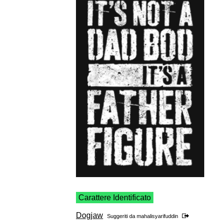
Carattere Identificato
Dogjaw
Suggeriti da
mahalisyarifuddin