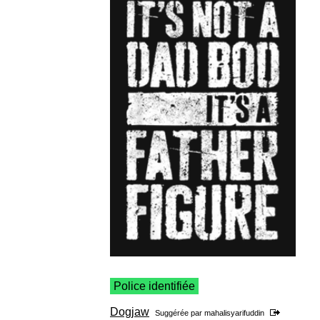
Police identifiée
Dogjaw
Suggérée par
mahalisyarifuddin