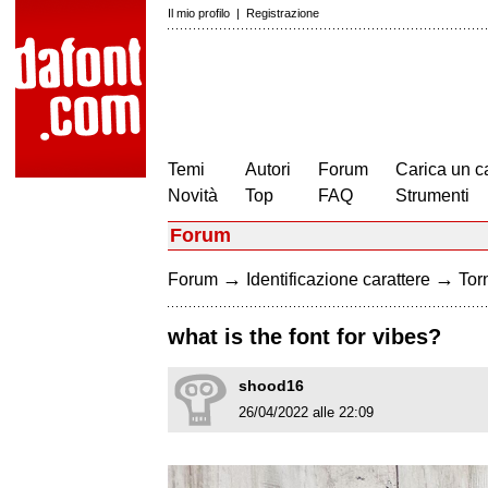
Il mio profilo
|
Registrazione
Temi
Autori
Forum
Carica un c
Novità
Top
FAQ
Strumenti
Forum
→
→
Forum
Identificazione carattere
Torn
what is the font for vibes?
shood16
26/04/2022 alle 22:09