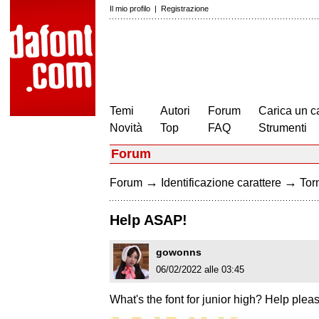
Il mio profilo
|
Registrazione
Temi
Autori
Forum
Carica un c
Novità
Top
FAQ
Strumenti
Forum
→
→
Forum
Identificazione carattere
Torn
Help ASAP!
gowonns
06/02/2022 alle 03:45
What's the font for junior high? Help pleas