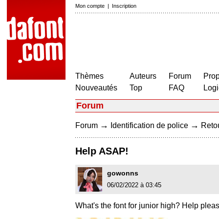
Mon compte
|
Inscription
Thèmes
Auteurs
Forum
Prop
Nouveautés
Top
FAQ
Logi
Forum
→
→
Forum
Identification de police
Retou
Help ASAP!
gowonns
06/02/2022 à 03:45
What's the font for junior high? Help pleas