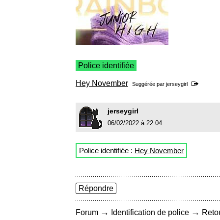
Police identifiée
Hey November
Suggérée par
jerseygirl
jerseygirl
06/02/2022 à 22:04
Police identifiée :
Hey November
Répondre
→
→
Forum
Identification de police
Retou