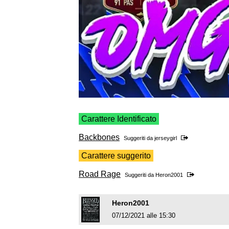
Carattere Identificato
Backbones
Suggeriti da
jerseygirl
Carattere suggerito
Road Rage
Suggeriti da
Heron2001
Heron2001
07/12/2021 alle 15:30