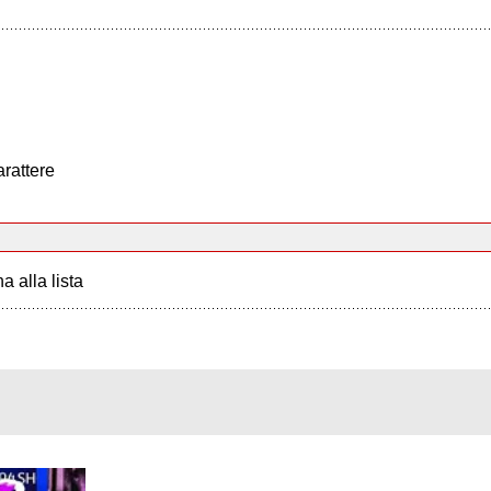
arattere
a alla lista