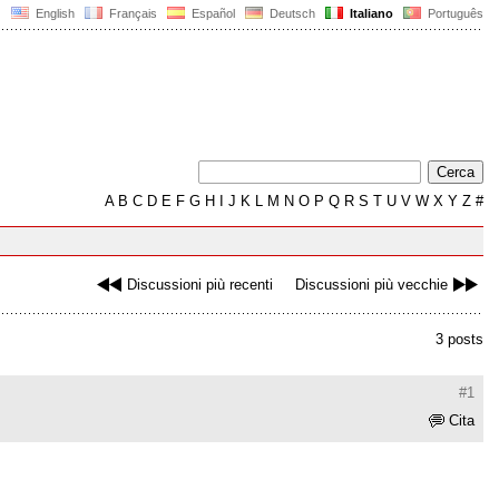
English
Français
Español
Deutsch
Italiano
Português
A
B
C
D
E
F
G
H
I
J
K
L
M
N
O
P
Q
R
S
T
U
V
W
X
Y
Z
#
Discussioni più recenti
Discussioni più vecchie
3 posts
#1
Cita