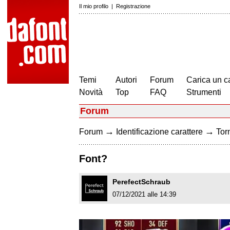
Il mio profilo
|
Registrazione
Temi
Autori
Forum
Carica un c
Novità
Top
FAQ
Strumenti
Forum
→
→
Forum
Identificazione carattere
Torn
Font?
PerefectSchraub
07/12/2021 alle 14:39