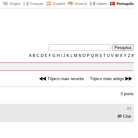
English
Français
Español
Deutsch
Italiano
Português
A
B
C
D
E
F
G
H
I
J
K
L
M
N
O
P
Q
R
S
T
U
V
W
X
Y
Z
#
Tópico mais recente
Tópico mais antigo
3 posts
#1
Citar