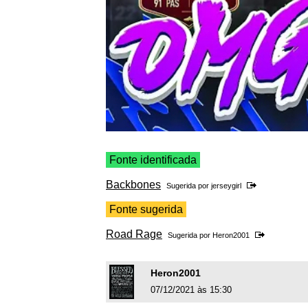
Fonte identificada
Backbones
Sugerida por
jerseygirl
Fonte sugerida
Road Rage
Sugerida por
Heron2001
Heron2001
07/12/2021 às 15:30