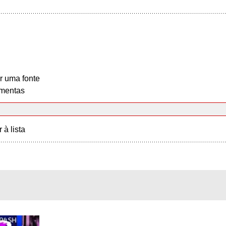
r uma fonte
mentas
r à lista