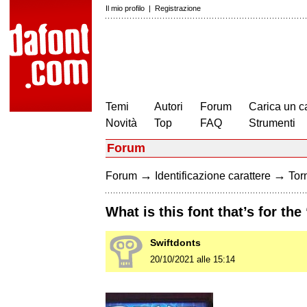
Il mio profilo
|
Registrazione
Temi
Autori
Forum
Carica un c
Novità
Top
FAQ
Strumenti
Forum
→
→
Forum
Identificazione carattere
Torn
What is this font that’s for 
Swiftdonts
20/10/2021 alle 15:14