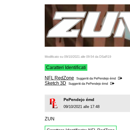
Modificato su 09/10/2021 alle 09:54 da DSaR19
Caratteri Identificati
NFL RedZone
Suggeriti da
PePendejo émd
Sketch 3D
Suggeriti da
PePendejo émd
PePendejo émd
09/10/2021 alle 17:48
ZUN