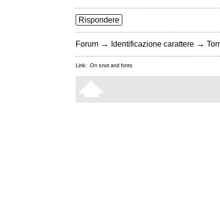
Rispondere
→
→
Forum
Identificazione carattere
Torn
Link:
On snot and fonts