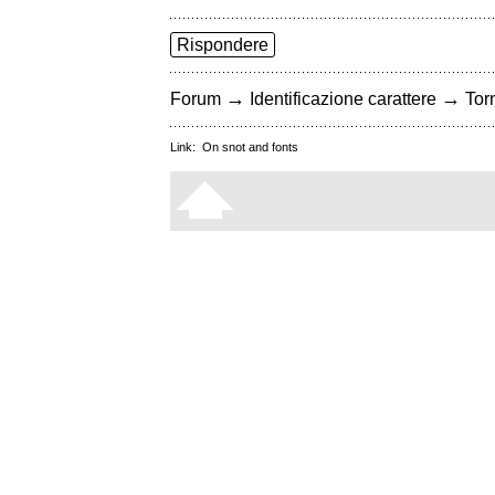
Rispondere
→
→
Forum
Identificazione carattere
Torn
Link:
On snot and fonts