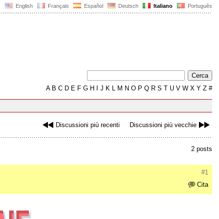
English
Français
Español
Deutsch
Italiano
Português
A
B
C
D
E
F
G
H
I
J
K
L
M
N
O
P
Q
R
S
T
U
V
W
X
Y
Z
#
Discussioni più recenti
Discussioni più vecchie
2 posts
#1
Cita