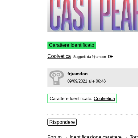
Carattere Identificato
Coolvetica
Suggeriti da
frjramdon
frjramdon
09/09/2021 alle 06:48
Carattere Identificato:
Coolvetica
Rispondere
→
→
Forum
Identificazione carattere
Torn