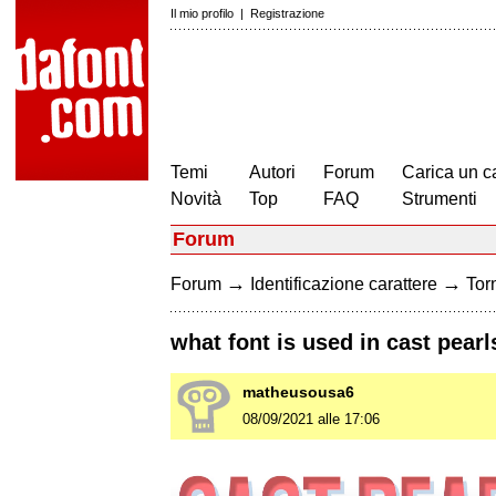
Il mio profilo
|
Registrazione
Temi
Autori
Forum
Carica un c
Novità
Top
FAQ
Strumenti
Forum
→
→
Forum
Identificazione carattere
Torn
what font is used in cast pear
matheusousa6
08/09/2021 alle 17:06