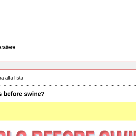
arattere
a alla lista
ls before swine?