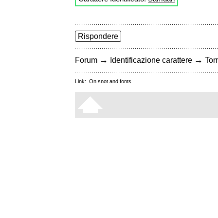
Rispondere
→
→
Forum
Identificazione carattere
Torn
Link:
On snot and fonts