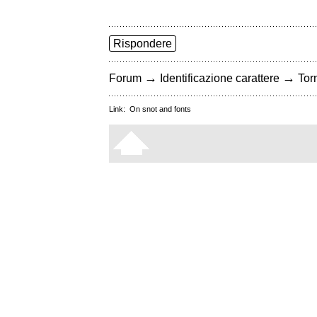
Rispondere
→
→
Forum
Identificazione carattere
Torn
Link:
On snot and fonts