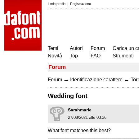
Il mio profilo
|
Registrazione
Temi
Autori
Forum
Carica un c
Novità
Top
FAQ
Strumenti
Forum
→
→
Forum
Identificazione carattere
Torn
Wedding font
Sarahmarie
27/08/2021 alle 03:36
What font matches this best?