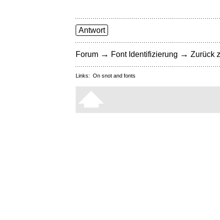
Antwort
→
→
Forum
Font Identifizierung
Zurück z
Links:
On snot and fonts